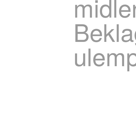
midle
Bekla
ulemp