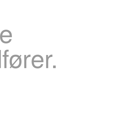
le
fører.