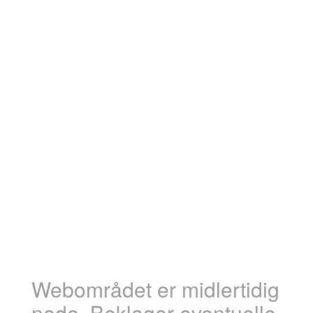
Webområdet er midlertidig
nede. Beklager eventuelle