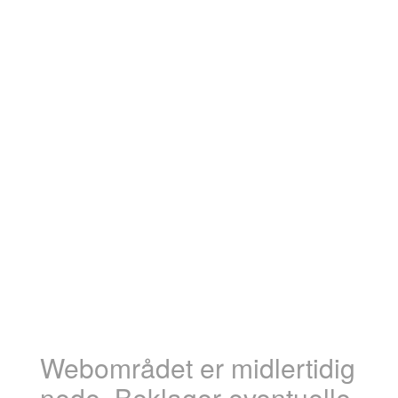
Webområdet er midlertidig
nede. Beklager eventuelle